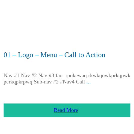
01 – Logo – Menu – Call to Action
Nav #1 Nav #2 Nav #3 fao rpokewaq rkwkqowkprkqpwk
perkqpkrpwq Sub-nav #2 #Nav4 Call
...
Read More