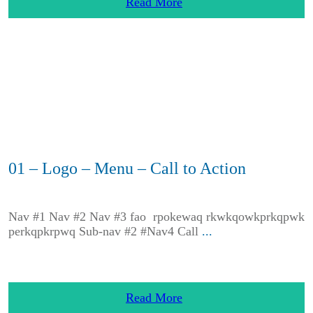
Read More
01 – Logo – Menu – Call to Action
Nav #1 Nav #2 Nav #3 fao rpokewaq rkwkqowkprkqpwk
perkqpkrpwq Sub-nav #2 #Nav4 Call
...
Read More