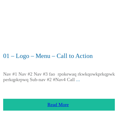
01 – Logo – Menu – Call to Action
Nav #1 Nav #2 Nav #3 fao rpokewaq rkwkqowkprkqpwk
perkqpkrpwq Sub-nav #2 #Nav4 Call
...
Read More